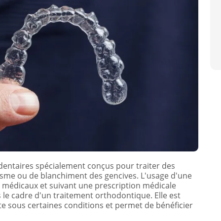
 dentaires spécialement conçus pour traiter des
sme ou de blanchiment des gencives. L'usage d'une
médicaux et suivant une prescription médicale
s le cadre d'un traitement orthodontique. Elle est
te sous certaines conditions et permet de bénéficier