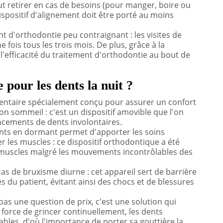
ut retirer en cas de besoins (pour manger, boire ou
ispositif d'alignement doit être porté au moins
t d'orthodontie peu contraignant : les visites de
e fois tous les trois mois. De plus, grâce à la
l'efficacité du traitement d'orthodontie au bout de
pour les dents la nuit ?
 dentaire spécialement conçu pour assurer un confort
son sommeil : c'est un dispositif amovible que l'on
incements de dents involontaires.
dents en dormant permet d'apporter les soins
les muscles : ce dispositif orthodontique a été
 muscles malgré les mouvements incontrôlables des
as de bruxisme diurne : cet appareil sert de barrière
s du patient, évitant ainsi des chocs et de blessures
as une question de prix, c'est une solution qui
 force de grincer continuellement, les dents
ables, d'où l'importance de porter sa gouttière la