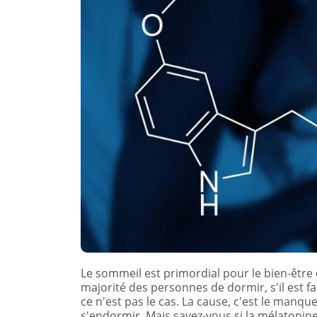
Le sommeil est primordial pour le bien-être e
majorité des personnes de dormir, s'il est f
ce n'est pas le cas. La cause, c'est le manqu
s'endormir. Mais savez-vous si la mélatonine 