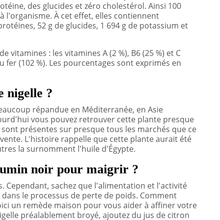
rotéine, des glucides et zéro cholestérol. Ainsi 100
l'organisme. À cet effet, elles contiennent
protéines, 52 g de glucides, 1 694 g de potassium et
 vitamines : les vitamines A (2 %), B6 (25 %) et C
 du fer (102 %). Les pourcentages sont exprimés en
 nigelle ?
t beaucoup répandue en Méditerranée, en Asie
jourd'hui vous pouvez retrouver cette plante presque
s sont présentes sur presque tous les marchés que ce
nte. L'histoire rappelle que cette plante aurait été
tres la surnomment l'huile d'Égypte.
cumin noir pour maigrir ?
s. Cependant, sachez que l'alimentation et l'activité
s dans le processus de perte de poids. Comment
Voici un remède maison pour vous aider à affiner votre
igelle préalablement broyé, ajoutez du jus de citron