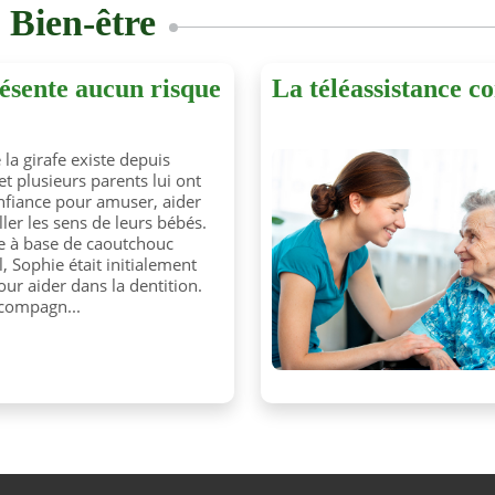
s
Bien-être
résente aucun risque
La téléassistance 
 la girafe existe depuis
et plusieurs parents lui ont
onfiance pour amuser, aider
ller les sens de leurs bébés.
 à base de caoutchouc
l, Sophie était initialement
our aider dans la dentition.
ccompagn...