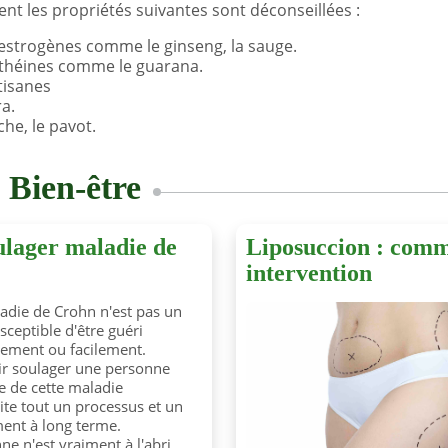
ent les propriétés suivantes sont déconseillées :
œstrogènes comme le ginseng, la sauge.
 théines comme le guarana.
tisanes
a.
he, le pavot.
s
Bien-être
oulager maladie de
Liposuccion : comm
intervention
adie de Crohn n'est pas un
sceptible d'être guéri
lement ou facilement.
r soulager une personne
te de cette maladie
ite tout un processus et un
ment à long terme.
ne n'est vraiment à l'abri