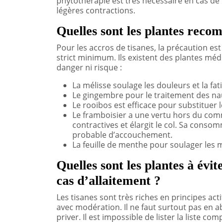
phytothérapie est très nécessaire en cas de 
légères contractions.
Quelles sont les plantes reco
Pour les accros de tisanes, la précaution est
strict minimum. Ils existent des plantes médi
danger ni risque :
La mélisse soulage les douleurs et la fat
Le gingembre pour le traitement des n
Le rooibos est efficace pour substituer l
Le framboisier a une vertu hors du comm
contractives et élargit le col. Sa conso
probable d’accouchement.
La feuille de menthe pour soulager les
Quelles sont les plantes à évi
cas d’allaitement ?
Les tisanes sont très riches en principes acti
avec modération. Il ne faut surtout pas en ab
priver. Il est impossible de lister la liste c